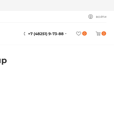
ВОЙТИ
+7 (48251) 9-73-88
0
0
ир