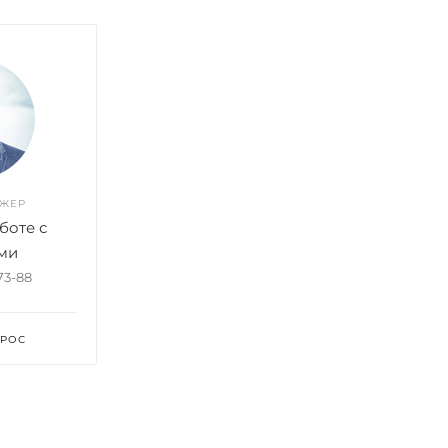
ДЖЕР
боте с
ми
-73-88
ПРОС