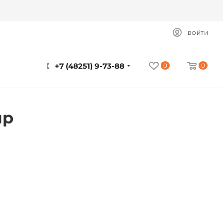
ВОЙТИ
+7 (48251) 9-73-88
0
0
ир