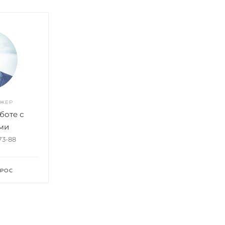
ДЖЕР
боте с
ми
-73-88
ПРОС